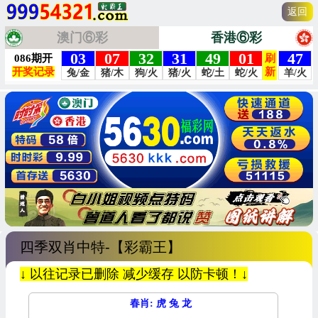
返回
澳门⑥彩
香港⑥彩