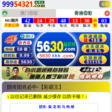
返回
澳门⑥彩
香港⑥彩