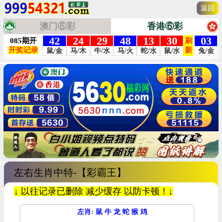
返回
澳门⑥彩
香港⑥彩