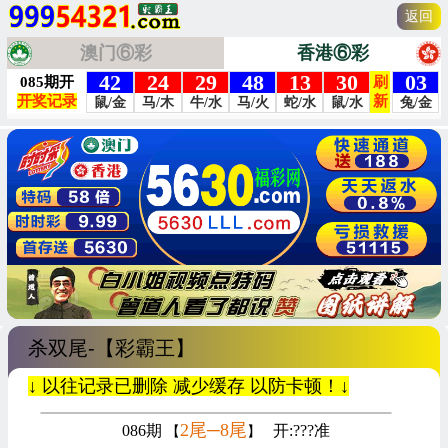
返回
澳门⑥彩
香港⑥彩