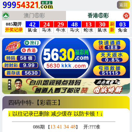
返回
澳门⑥彩
香港⑥彩